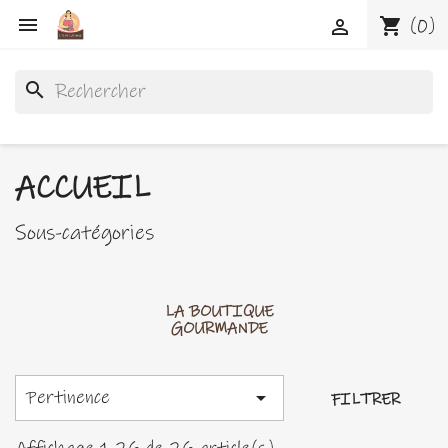

shopping_cart
(0)

search
ACCUEIL
Sous-catégories
LA BOUTIQUE
GOURMANDE
Pertinence

FILTRER