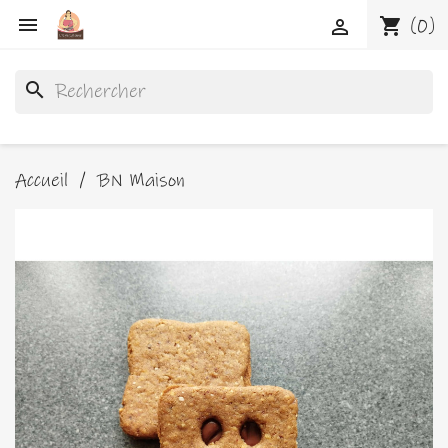

shopping_cart
(0)

search
Accueil
BN Maison