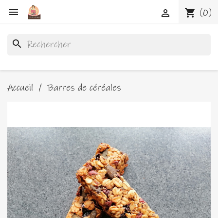

shopping_cart
(0)

search
Accueil
Barres de céréales