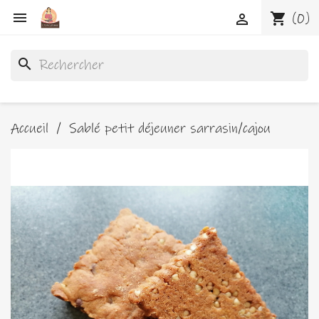

shopping_cart
(0)

search
Accueil
Sablé petit déjeuner sarrasin/cajou