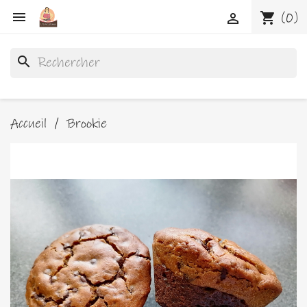

shopping_cart
(0)

search
Accueil
Brookie